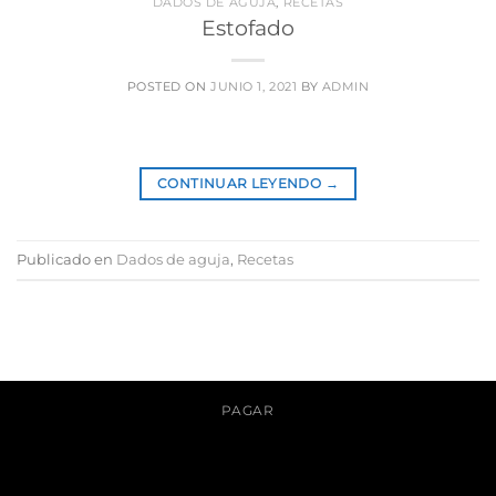
DADOS DE AGUJA
,
RECETAS
Estofado
POSTED ON
JUNIO 1, 2021
BY
ADMIN
CONTINUAR LEYENDO
→
Publicado en
Dados de aguja
,
Recetas
PAGAR